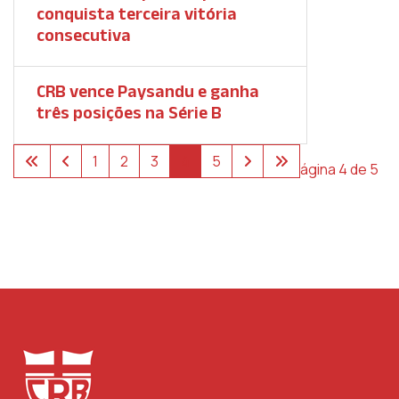
conquista terceira vitória
consecutiva
CRB vence Paysandu e ganha
três posições na Série B
1
2
3
4
5
Página 4 de 5