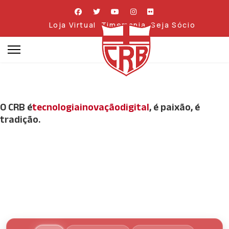
Loja Virtual
Timemania
Seja Sócio
O CRB é
tecnologia
inovação
digital
, é paixão, é
tradição.