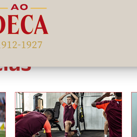
 Chapecoense, sendo esta última na atual temporada 
alo de Campina de imediato para comandar a equipe
cias