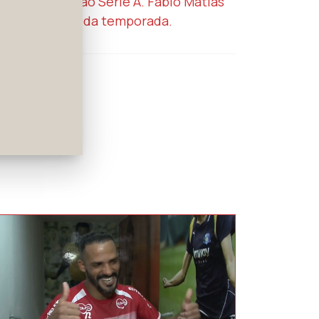
do Brasileirão Série A. Fábio Matias
 na sequência da temporada.