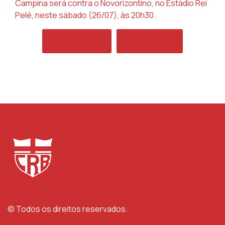
Campina será contra o Novorizontino, no Estádio Rei
Pelé, neste sábado (26/07), às 20h30.
ARTIGO ANTERIOR: CRB SE REAPRESENTA NO
PRÓXIMO ARTIGO: CRB FI
ANTERIOR
PRÓXIMO
© Todos os direitos reservados.